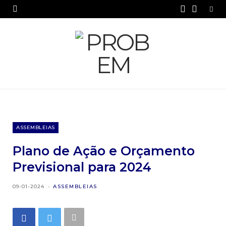
F
Y
a
o
c
u
e
T
b
u
o
b
o
e
ASSEMBLEIAS
k
Plano de Ação e Orçamento
Previsional para 2024
09-01-2024
ASSEMBLEIAS