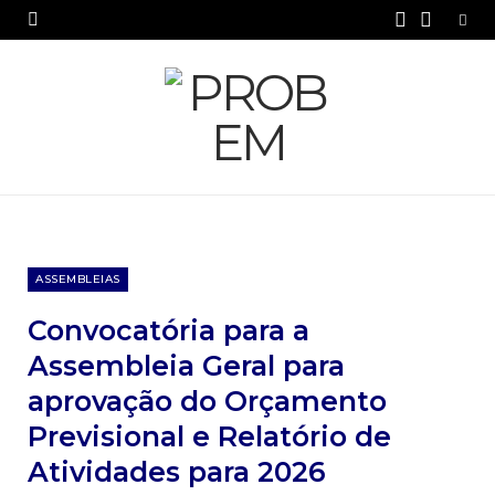
F
Y
a
o
c
u
e
T
b
u
o
b
o
e
ASSEMBLEIAS
k
Convocatória para a
Assembleia Geral para
aprovação do Orçamento
Previsional e Relatório de
Atividades para 2026