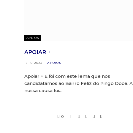
APOIOS
APOIAR +
16-10-2023
APOIOS
Apoiar + E foi com este lema que nos
candidatámos ao Bairro Feliz do Pingo Doce. A
nossa causa foi…
0